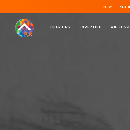
NEW —
KI-En
Österreich
ÜBER UNS
EXPERTISE
WIE FUNK
Finnland
Island
Luxemburg
Schweden
Vereinigtes Königreich
Albanien
Tschechien
Ungarn
Nordmazedonien