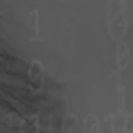
Polen
Slowenien
Vietnam