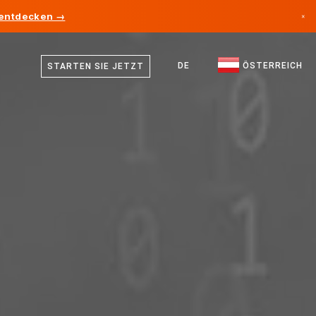
 entdecken →
×
Deutsch
Kanada
Englisch
DE
ÖSTERREICH
STARTEN SIE JETZT
Deutschland
Liechtenstein
Norwegen
Japan
Bulgarien
Kroatien
Litauen
Montenegro