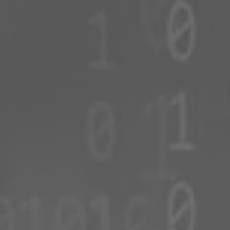
Rumänien
Slowakei