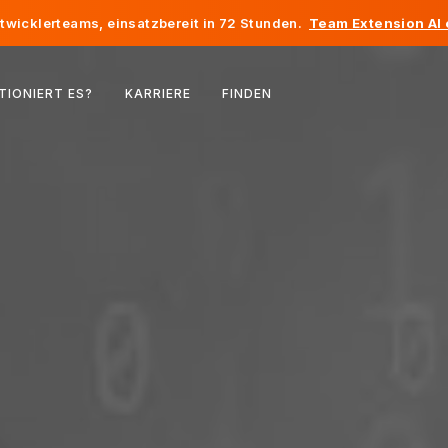
twicklerteams, einsatzbereit in 72 Stunden.
Team Extension AI
Belgien
TIONIERT ES?
KARRIERE
FINDEN
Frankreich
Irland
Niederlande
Schweiz
Vereinigte Staaten
Bosnien und Herzegowina
Estland
Lettland
Republik Moldau