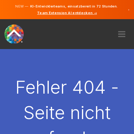
NEW —
KI-Entwicklerteams, einsatzbereit in 72 Stunden.
×
Team Extension AI entdecken →
Deutsch
Englisch
ÜBER UNS
EXPERTISE
WIE FUNKTIONIERT ES?
KARRIERE
Fehler 404 -
FINDEN
ÖSTERREICH
Seite nicht
DE
STARTEN SIE JETZT