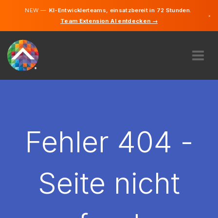
NEW —
KI-Entwicklerteams, einsatzbereit in 72 Stunden.
×
Team Extension AI entdecken →
Deutsch
Englisch
ÜBER UNS
EXPERTISE
WIE FUNKTIONIERT ES?
KARRIERE
Fehler 404 -
FINDEN
ÖSTERREICH
Seite nicht
DE
STARTEN SIE JETZT