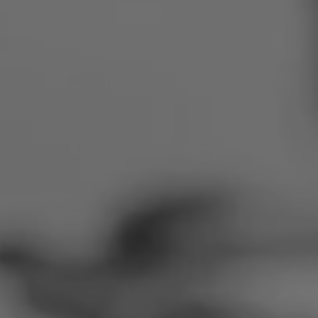
Rumänien
Slowakei