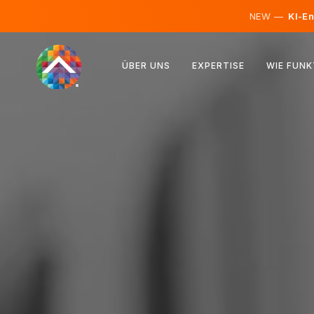
NEW —
KI-En
Österreich
ÜBER UNS
EXPERTISE
WIE FUNK
Finnland
Island
Luxemburg
Schweden
Vereinigtes Königreich
Albanien
Tschechien
Ungarn
Nordmazedonien