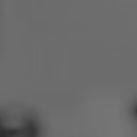
Polen
Slowenien
Vietnam