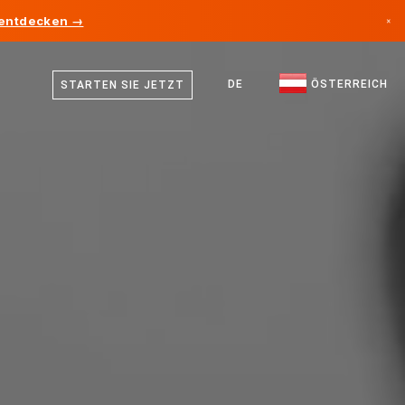
 entdecken →
×
Deutsch
Kanada
Englisch
DE
ÖSTERREICH
STARTEN SIE JETZT
Deutschland
Liechtenstein
Norwegen
Japan
Bulgarien
Kroatien
Litauen
Montenegro