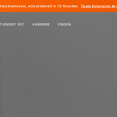
twicklerteams, einsatzbereit in 72 Stunden.
Team Extension AI
Belgien
TIONIERT ES?
KARRIERE
FINDEN
Frankreich
Irland
Niederlande
Schweiz
Vereinigte Staaten
Bosnien und Herzegowina
Estland
Lettland
Republik Moldau