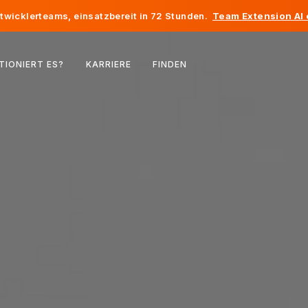
twicklerteams, einsatzbereit in 72 Stunden.
Team Extension AI
Belgien
TIONIERT ES?
KARRIERE
FINDEN
Frankreich
Irland
Niederlande
Schweiz
Vereinigte Staaten
Bosnien und Herzegowina
Estland
Lettland
Republik Moldau