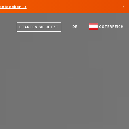
 entdecken →
×
Deutsch
Kanada
Englisch
DE
ÖSTERREICH
STARTEN SIE JETZT
Deutschland
Liechtenstein
Norwegen
Japan
Bulgarien
Kroatien
Litauen
Montenegro