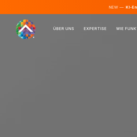
NEW —
KI-En
Österreich
ÜBER UNS
EXPERTISE
WIE FUNK
Finnland
Island
Luxemburg
Schweden
Vereinigtes Königreich
Albanien
Tschechien
Ungarn
Nordmazedonien