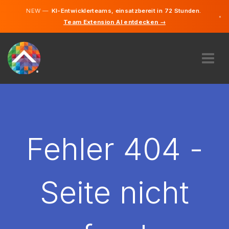
NEW —
KI-Entwicklerteams, einsatzbereit in 72 Stunden.
×
Team Extension AI entdecken →
Deutsch
Englisch
ÜBER UNS
EXPERTISE
WIE FUNKTIONIERT ES?
KARRIERE
Fehler 404 -
FINDEN
ÖSTERREICH
Seite nicht
DE
STARTEN SIE JETZT