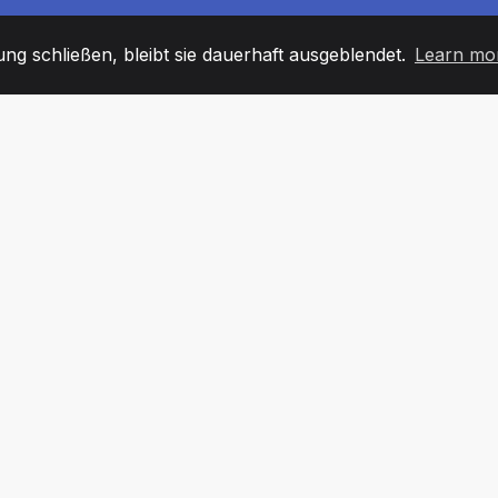
g schließen, bleibt sie dauerhaft ausgeblendet.
Learn mo
60
+36
7
TARBEITER
COUNTRIES
BÜRO