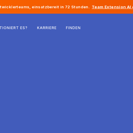
twicklerteams, einsatzbereit in 72 Stunden.
Team Extension AI
Belgien
TIONIERT ES?
KARRIERE
FINDEN
Frankreich
Irland
Niederlande
Schweiz
Vereinigte Staaten
Bosnien und Herzegowina
Estland
Lettland
Republik Moldau