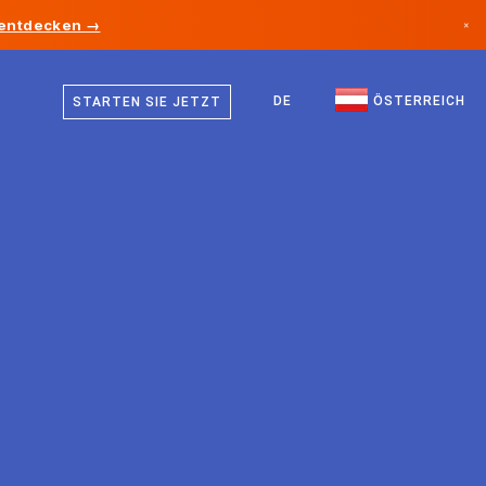
 entdecken →
×
Deutsch
Kanada
Englisch
DE
ÖSTERREICH
STARTEN SIE JETZT
Deutschland
Liechtenstein
Norwegen
Japan
Bulgarien
Kroatien
Litauen
Montenegro