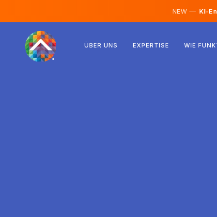
NEW —
KI-En
Österreich
ÜBER UNS
EXPERTISE
WIE FUNK
Finnland
Island
Luxemburg
Schweden
Vereinigtes Königreich
Albanien
Tschechien
Ungarn
Nordmazedonien