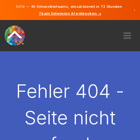
NEW —
KI-Entwicklerteams, einsatzbereit in 72 Stunden.
×
Team Extension AI entdecken →
Deutsch
Englisch
ÜBER UNS
EXPERTISE
WIE FUNKTIONIERT ES?
KARRIERE
Fehler 404 -
FINDEN
ÖSTERREICH
Seite nicht
DE
STARTEN SIE JETZT